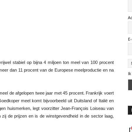
A
E-
vrijwel stabiel op bijna 4 miljoen ton meel van 100 procent
meer dan 11 procent van de Europese meelproductie en na
Ik
meel de afgelopen twee jaar met 45 procent. Frankrijk voert
oedkoper meel komt bijvoorbeeld uit Duitsland of Italië en
gen huismerken, legt voorzitter Jean-François Loiseau van
zij de prijzen en is de winstgevendheid in de sector laag,