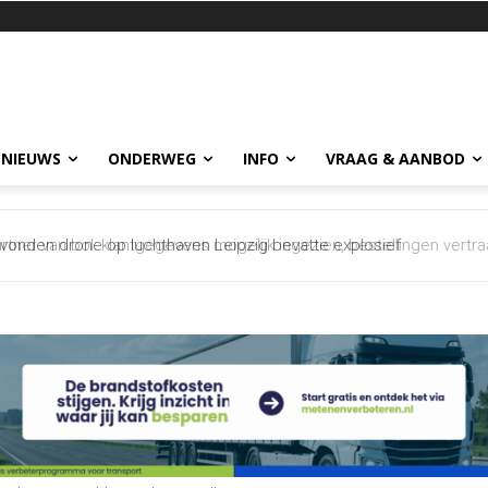
 NIEUWS
ONDERWEG
INFO
VRAAG & AANBOD
evonden drone op luchthaven Leipzig bevatte explosief