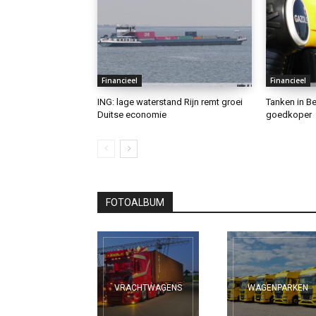
Financieel
Financieel
ING: lage waterstand Rijn remt groei
Tanken in Be
Duitse economie
goedkoper
FOTOALBUM
VRACHTWAGENS
WAGENPARKEN