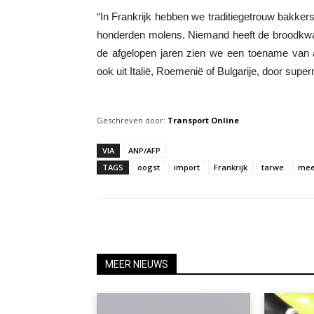
“In Frankrijk hebben we traditiegetrouw bakke
honderden molens. Niemand heeft de broodkwalite
de afgelopen jaren zien we een toename van 
ook uit Italië, Roemenië of Bulgarije, door sup
Geschreven door:
Transport Online
VIA
ANP/AFP
TAGS
oogst
import
Frankrijk
tarwe
mee
MEER NIEUWS