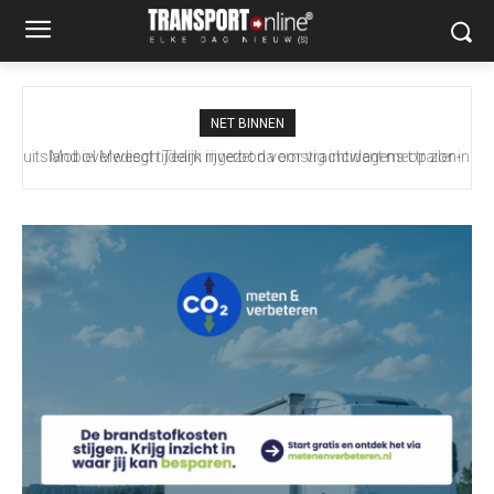
NET BINNEN
Mobiel Medisch Team ingezet na ernstig incident met trailer in
Europoort