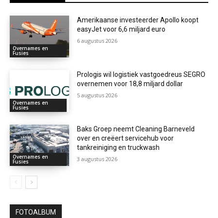
Amerikaanse investeerder Apollo koopt
easyJet voor 6,6 miljard euro
6 augustus 2026
Overnames en
Fusies
Prologis wil logistiek vastgoedreus SEGRO
overnemen voor 18,8 miljard dollar
5 augustus 2026
Overnames en
Fusies
Baks Groep neemt Cleaning Barneveld
over en creëert servicehub voor
tankreiniging en truckwash
Overnames en
3 augustus 2026
Fusies
FOTOALBUM