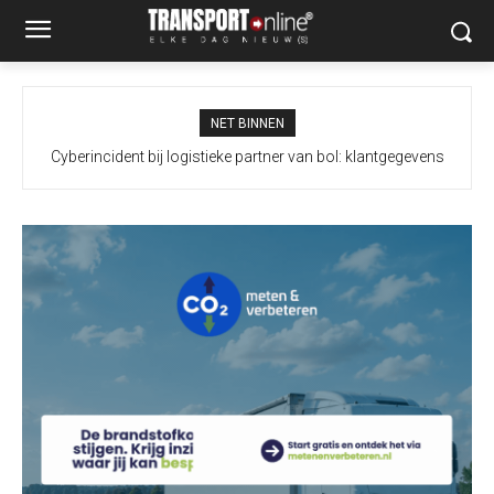
NET BINNEN
Cyberincident bij logistieke partner van bol: klantgegevens
Duitse politie bevestigt: gevonden drone op luchthaven Leipzig
mogelijk ingezien, bestellingen vertraagd
bevatte explosief