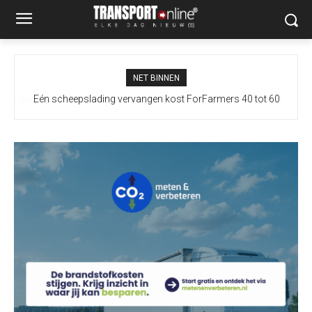
NET BINNEN
Eén scheepslading vervangen kost ForFarmers 40 tot 60
vrachtwagens extra door droogte