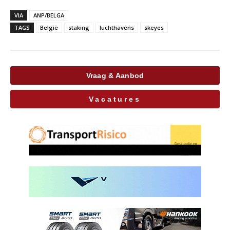
VIA
ANP/BELGA
TAGS
België
staking
luchthavens
skeyes
Vraag & Aanbod
Vacatures