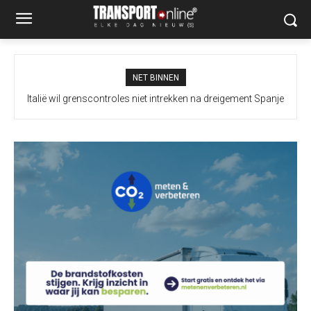
NET BINNEN
Italië wil grenscontroles niet intrekken na dreigement Spanje
Extra maatregelen moeten vrachtverkeer Merwedebrug
terugdringen