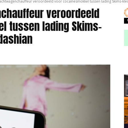
achtwagenchauffeur veroordeeld voor cocaïnesmokkel tussen lading Skims-kle
chauffeur veroordeeld
l tussen lading Skims-
dashian