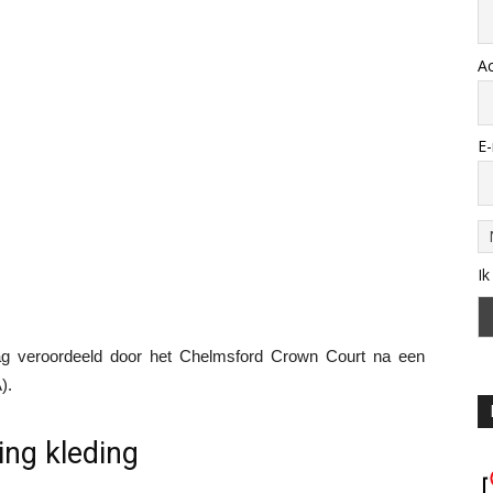
A
E-
Ik
g veroordeeld door het Chelmsford Crown Court na een
).
ing kleding