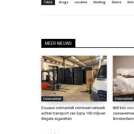
TAGS
drugs
cocaïne
kleding
Skims
Kim
MEER NIEUWS
Criminaliteit
Criminaliteit
Douane ontmantelt crimineel netwerk
800 kilo co
achter transport van bijna 100 miljoen
cassavemeel 
illegale sigaretten
Amsterdams