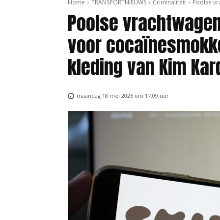
Home
TRANSPORTNIEUWS
Criminaliteit
Poolse vr
Poolse vrachtwagen
voor cocaïnesmokke
kleding van Kim Kar
maandag 18 mei 2026 om 17:09 uur