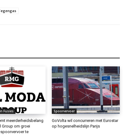
Tegengas
n Fusies
Spoorvervoer
emt meerderheidsbelang
GoVolta wil concurreren met Eurostar
al Group om groei
op hogesnelheidslijn Parijs
 spoorvervoer te