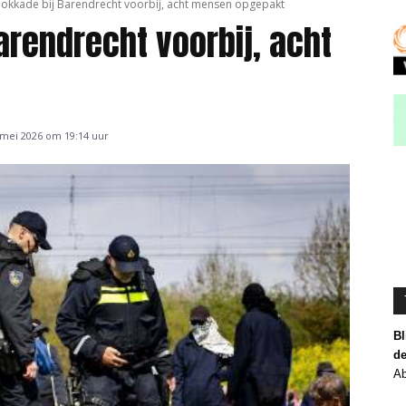
okkade bij Barendrecht voorbij, acht mensen opgepakt
arendrecht voorbij, acht
 mei 2026 om 19:14 uur
Bl
de
Ab