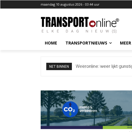
maandag 10 augustus 2026 - 03:44 uur
HOME
TRANSPORTNIEUWS
MEER
Spanje checkt zo’n tweehond
NET BINNEN