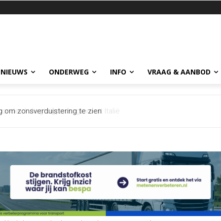
 NIEUWS
ONDERWEG
INFO
VRAAG & AANBOD
erd vliegtuigpassagiers uit Italië