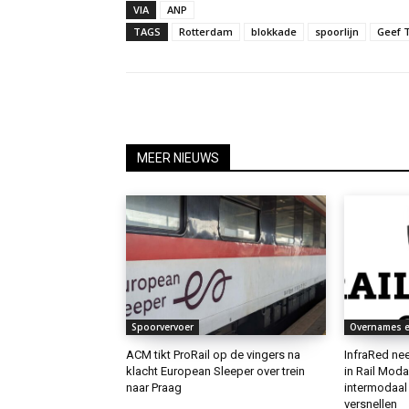
VIA
ANP
TAGS
Rotterdam
blokkade
spoorlijn
Geef 
MEER NIEUWS
Spoorvervoer
Overnames e
ACM tikt ProRail op de vingers na
InfraRed ne
klacht European Sleeper over trein
in Rail Mod
naar Praag
intermodaal
versnellen