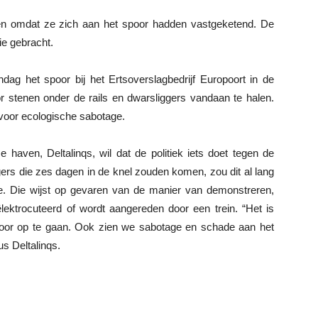
en omdat ze zich aan het spoor hadden vastgeketend. De
ie gebracht.
ag het spoor bij het Ertsoverslagbedrijf Europoort in de
 stenen onder de rails en dwarsliggers vandaan te halen.
voor ecologische sabotage.
 haven, Deltalinqs, wil dat de politiek iets doet tegen de
ers die zes dagen in de knel zouden komen, zou dit al lang
atie. Die wijst op gevaren van de manier van demonstreren,
ektrocuteerd of wordt aangereden door een trein. “Het is
poor op te gaan. Ook zien we sabotage en schade aan het
us Deltalinqs.