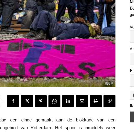
Ni
Bu
ge
V
A
E-
Ik
dag een einde gemaakt aan de blokkade van een
avengebied van Rotterdam. Het spoor is inmiddels weer