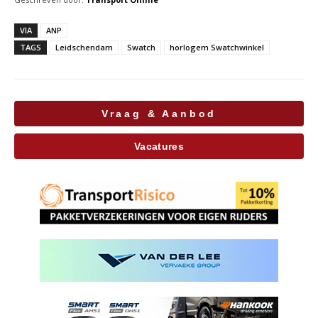
VIA
ANP
TAGS
Leidschendam
Swatch
horlogem Swatchwinkel
Vraag & Aanbod
Vacatures