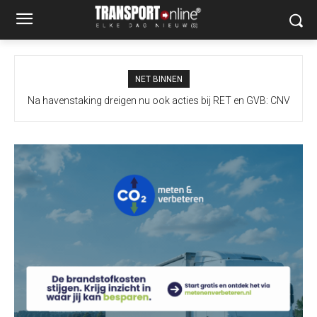
NET BINNEN
Na havenstaking dreigen nu ook acties bij RET en GVB: CNV
kondigt nieuwe stakingsoproepen aan