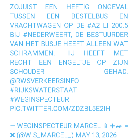
ZOJUIST EEN HEFTIG ONGEVAL
TUSSEN EEN BESTELBUS EN
VRACHTWAGEN OP DE
#A2
LI 200.5
BIJ
#NEDERWEERT
, DE BESTUURDER
VAN HET BUSJE HEEFT ALLEEN WAT
SCHRAMMEN. HIJ HEEFT MET
RECHT EEN ENGELTJE OP ZIJN
SCHOUDER GEHAD.
@RWSVERKEERSINFO
#RIJKSWATERSTAAT
#WEGINSPECTEUR
PIC.TWITTER.COM/ZDZBL5E2IH
— WEGINSPECTEUR MARCEL 📱➕🚙 =
❌ (@WIS_MARCEL_)
MAY 13, 2026