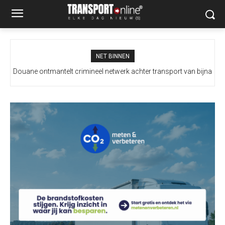
NET BINNEN
Douane ontmantelt crimineel netwerk achter transport van bijna
100 miljoen illegale sigaretten