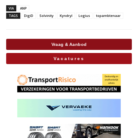
VIA
ANP
TAGS
DigiD
Solvinity
Kyndryl
Logius
topambtenaar
Vraag & Aanbod
Vacatures