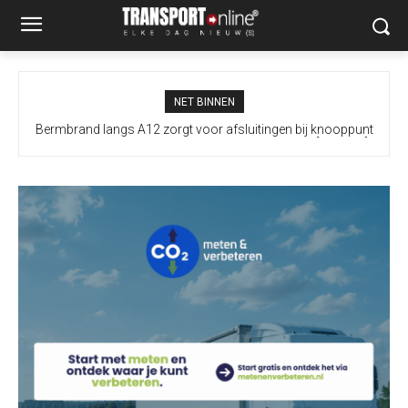
NET BINNEN
Bermbrand langs A12 zorgt voor afsluitingen bij knooppunt
Prins Clausplein: A4 vanuit Utrecht onbereikbaar [+video’s]