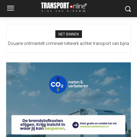
NET BINNEN
Douane ontmantelt crimineel netwerk achter transport van bijna
100 miljoen illegale sigaretten