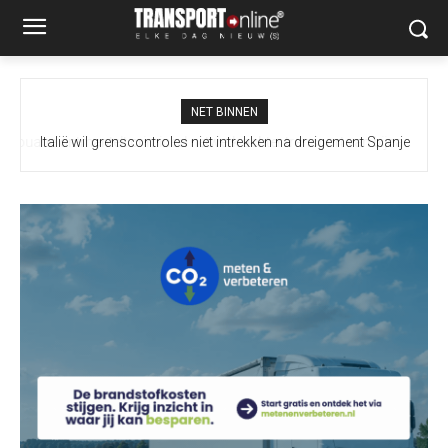
NET BINNEN
Italië wil grenscontroles niet intrekken na dreigement Spanje