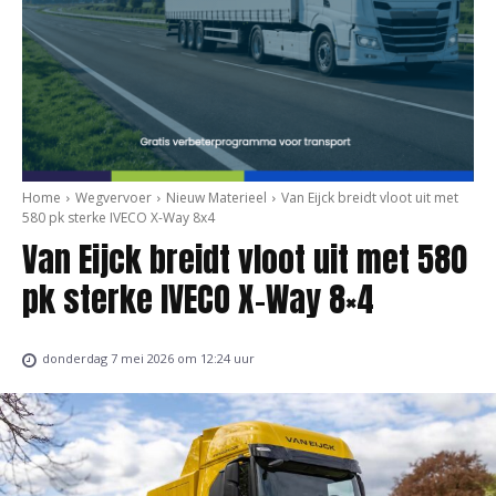
Home
Wegvervoer
Nieuw Materieel
Van Eijck breidt vloot uit met
580 pk sterke IVECO X-Way 8x4
Van Eijck breidt vloot uit met 580
pk sterke IVECO X-Way 8×4
donderdag 7 mei 2026 om 12:24 uur