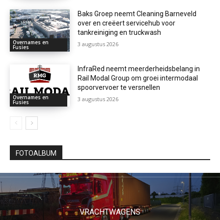
Baks Groep neemt Cleaning Barneveld
over en creëert servicehub voor
tankreiniging en truckwash
Overnames en
3 augustus 2026
Fusies
InfraRed neemt meerderheidsbelang in
Rail Modal Group om groei intermodaal
spoorvervoer te versnellen
Overnames en
3 augustus 2026
Fusies
FOTOALBUM
VRACHTWAGENS