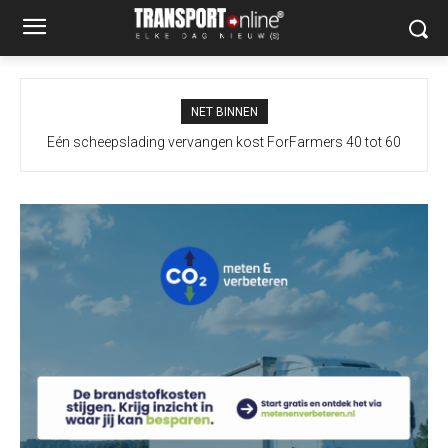
NET BINNEN
Eén scheepslading vervangen kost ForFarmers 40 tot 60
vrachtwagens extra door droogte