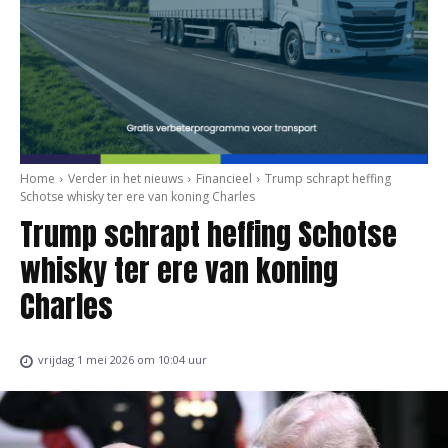
Home
Verder in het nieuws
Financieel
Trump schrapt heffing
Schotse whisky ter ere van koning Charles
Trump schrapt heffing Schotse
whisky ter ere van koning
Charles
vrijdag 1 mei 2026 om 10:04 uur