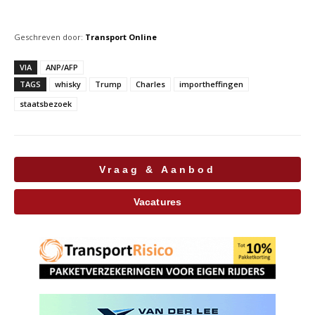
Geschreven door:
Transport Online
VIA
ANP/AFP
TAGS
whisky
Trump
Charles
importheffingen
staatsbezoek
Vraag & Aanbod
Vacatures