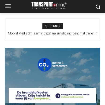
NET BINNEN
Mobiel Medisch Team ingezet na ernstig incident met trailer in
Bermbrand langs A12 zorgt voor afsluitingen bij knooppunt
Prins Clausplein: A4 vanuit Utrecht onbereikbaar [+video’s]
Europoort