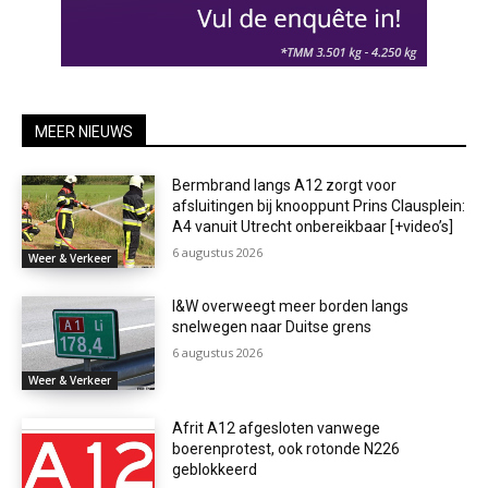
MEER NIEUWS
Bermbrand langs A12 zorgt voor
afsluitingen bij knooppunt Prins Clausplein:
A4 vanuit Utrecht onbereikbaar [+video’s]
6 augustus 2026
Weer & Verkeer
I&W overweegt meer borden langs
snelwegen naar Duitse grens
6 augustus 2026
Weer & Verkeer
Afrit A12 afgesloten vanwege
boerenprotest, ook rotonde N226
geblokkeerd