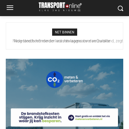
NET BINNEN
Nederland heeft minder last van laagwater dan Duitsland, zegt
ING