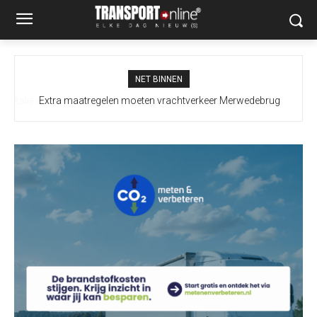
NET BINNEN
Extra maatregelen moeten vrachtverkeer Merwedebrug
terugdringen