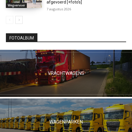
afgevoerd [+foto’s]
Wegvervoer
7 augustus 2026
FOTOALBUM
VRACHTWAGENS
WAGENPARKEN