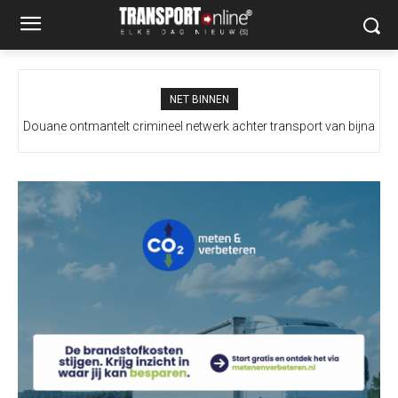
NET BINNEN
Douane ontmantelt crimineel netwerk achter transport van bijna
100 miljoen illegale sigaretten