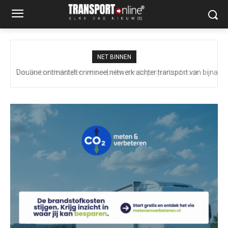
NET BINNEN
Douane ontmantelt crimineel netwerk achter transport van bijna
100 miljoen illegale sigaretten