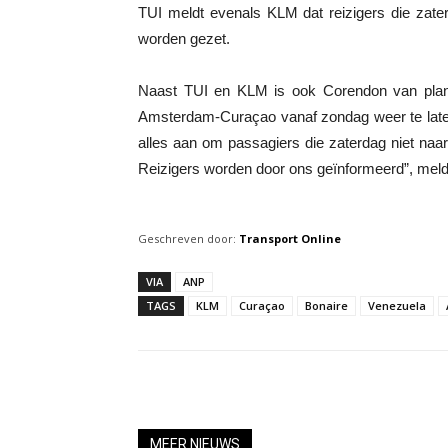
TUI meldt evenals KLM dat reizigers die zate
worden gezet.
Naast TUI en KLM is ook Corendon van plan, “
Amsterdam-Curaçao vanaf zondag weer te laten v
alles aan om passagiers die zaterdag niet naar
Reizigers worden door ons geïnformeerd”, meld
Geschreven door:
Transport Online
VIA
ANP
TAGS
KLM
Curaçao
Bonaire
Venezuela
MEER NIEUWS