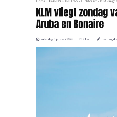
Home
TRANSPORTNIEUWS
Luchtvaart
KLM vliegt
KLM vliegt zondag v
Aruba en Bonaire
zondag 4 j
zaterdag 3 januari 2026 om 23:21 uur