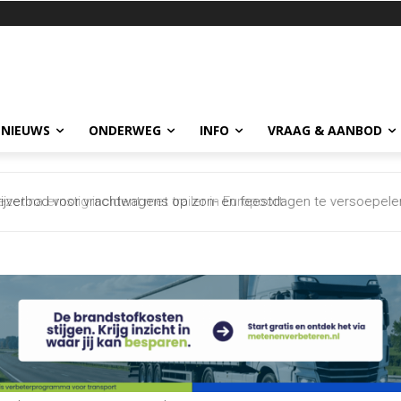
 NIEUWS
ONDERWEG
INFO
VRAAG & AANBOD
 na ernstig incident met trailer in Europoort