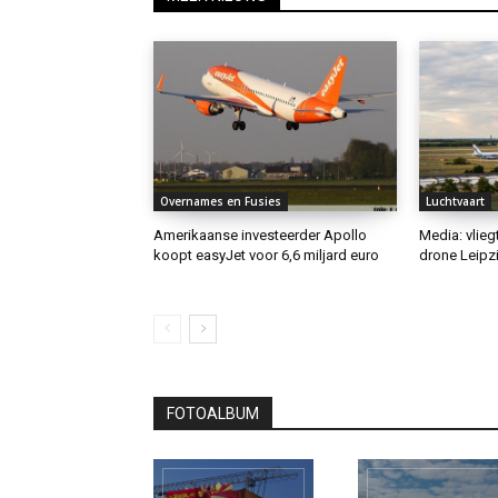
Overnames en Fusies
Luchtvaart
Amerikaanse investeerder Apollo
Media: vlieg
koopt easyJet voor 6,6 miljard euro
drone Leipzi
FOTOALBUM