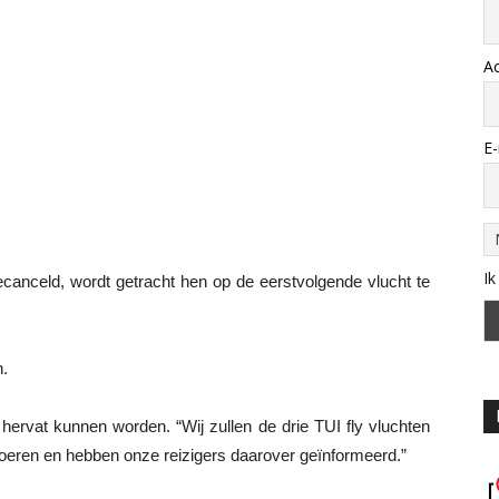
A
E-
Ik
ecanceld, wordt getracht hen op de eerstvolgende vlucht te
n.
ervat kunnen worden. “Wij zullen de drie TUI fly vluchten
voeren en hebben onze reizigers daarover geïnformeerd.”