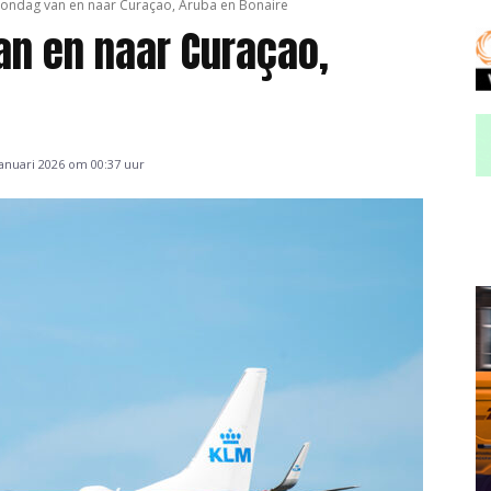
 zondag van en naar Curaçao, Aruba en Bonaire
an en naar Curaçao,
anuari 2026 om 00:37 uur