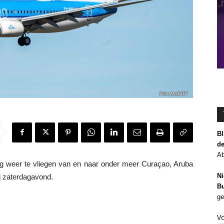
Bl
de
Ab
 weer te vliegen van en naar onder meer Curaçao, Aruba
Ni
j zaterdagavond.
Bu
ge
V