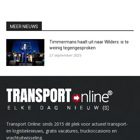
MEER NIEUWS
Timmermans haalt uit naar Wilders: is te
weinig tegengesproken
27 september 2025
Transport Online: sinds 2015 dé plek voor actueel transport-
en logistieknieuws, gratis vacatures, truckoccasions en
vrachtuitwisseling.