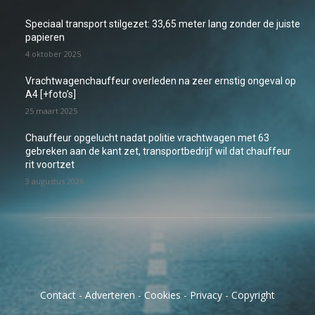
Speciaal transport stilgezet: 33,65 meter lang zonder de juiste
papieren
4 oktober 2025
Vrachtwagenchauffeur overleden na zeer ernstig ongeval op
A4 [+foto’s]
25 maart 2025
Chauffeur opgelucht nadat politie vrachtwagen met 63
gebreken aan de kant zet, transportbedrijf wil dat chauffeur
rit voortzet
3 augustus 2026
Contact
-
Adverteren
-
Cookies
-
Privacy
-
Copyright