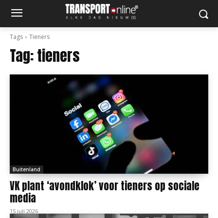
Tags
Tieners
Tag:
tieners
Buitenland
VK plant ‘avondklok’ voor tieners op sociale
media
15 juli 2026