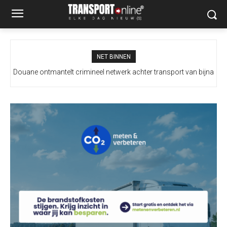
NET BINNEN
Douane ontmantelt crimineel netwerk achter transport van bijna
100 miljoen illegale sigaretten