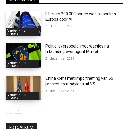
FT: ruim 200.000 banen weg bij banken
Europa door AI
31 december 2025
Verder in het
nieuws
Politie ‘overspoeld’ met reacties na
uitzending over agent Maikel
31 december 2025
Verder in het
nieuws
China komt met importheffing van 55
procent op rundvlees uit VS
31 december 2025
Verder in het
nieuws
FOTOALBUM