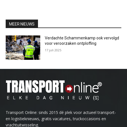
MEER NIEUWS
Verdachte Schammenkamp ook vervolgd
voor veroorzaken ontploffing
17 juli 2025
Transport Online: sinds 2015 dé plek voor actueel transport-
en logistieknieuws, gratis vacatures, truckoccasions en
vrachtuitwisseling.