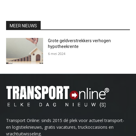
MEER NIEUWS
Grote geldverstrekkers verhogen
hypotheekrente
6 mei 2024
Transport Online: sinds 2015 dé plek voor actueel transport-
en logistieknieuws, gratis vacatures, truckoccasions en
vrachtuitwisseling.