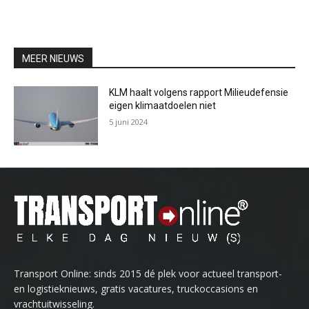
MEER NIEUWS
KLM haalt volgens rapport Milieudefensie
eigen klimaatdoelen niet
5 juni 2024
Transport Online: sinds 2015 dé plek voor actueel transport-
en logistieknieuws, gratis vacatures, truckoccasions en
vrachtuitwisseling.