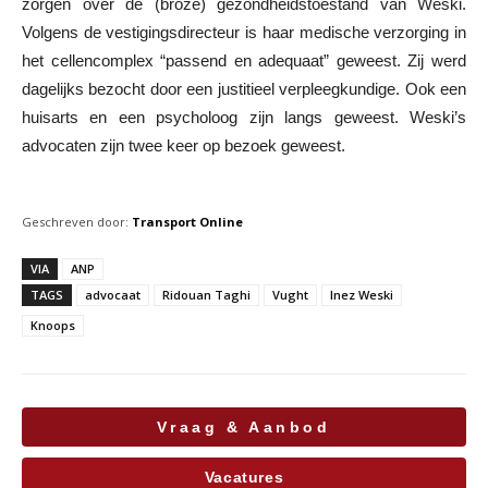
zorgen over de (broze) gezondheidstoestand van Weski.
Volgens de vestigingsdirecteur is haar medische verzorging in
het cellencomplex “passend en adequaat” geweest. Zij werd
dagelijks bezocht door een justitieel verpleegkundige. Ook een
huisarts en een psycholoog zijn langs geweest. Weski’s
advocaten zijn twee keer op bezoek geweest.
Geschreven door:
Transport Online
VIA
ANP
TAGS
advocaat
Ridouan Taghi
Vught
Inez Weski
Knoops
Vraag & Aanbod
Vacatures