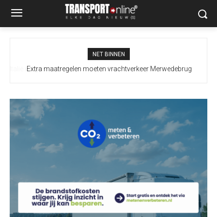
NET BINNEN
Extra maatregelen moeten vrachtverkeer Merwedebrug
terugdringen