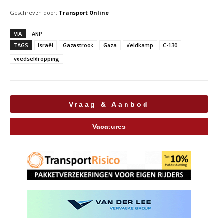
Geschreven door:
Transport Online
VIA
ANP
TAGS
Israël
Gazastrook
Gaza
Veldkamp
C-130
voedseldropping
Vraag & Aanbod
Vacatures