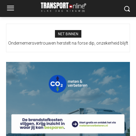
NET BINNEN
Ondernemersvertrouwen herstelt na forse dip, onzekerheid blijft