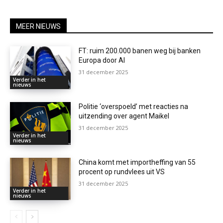
MEER NIEUWS
FT: ruim 200.000 banen weg bij banken
Europa door AI
31 december 2025
Verder in het
nieuws
Politie ‘overspoeld’ met reacties na
uitzending over agent Maikel
31 december 2025
Verder in het
nieuws
China komt met importheffing van 55
procent op rundvlees uit VS
31 december 2025
Verder in het
nieuws