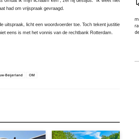
 omdat ik mijn lichaam ken”, zei hij destijds. “Ik weet niet
ocaat had om vrijspraak gevraagd.
me
itspraak, licht een woordvoerder toe. Toch tekent justitie
ra
d
iet eens is met het vonnis van de rechtbank Rotterdam.
uw-Beijerland
OM