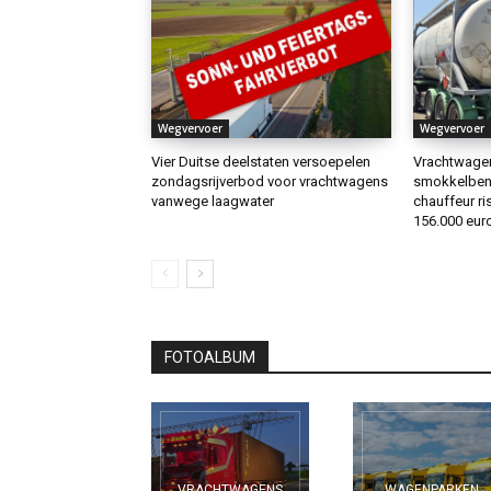
Wegvervoer
Wegvervoer
Vier Duitse deelstaten versoepelen
Vrachtwagen 
zondagsrijverbod voor vrachtwagens
smokkelbenz
vanwege laagwater
chauffeur ris
156.000 euro
FOTOALBUM
VRACHTWAGENS
WAGENPARKEN