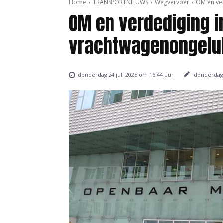
Home
TRANSPORTNIEUWS
Wegvervoer
OM en ver
OM en verdediging i
vrachtwagenongeluk
donderdag 
donderdag 24 juli 2025 om 16:44 uur