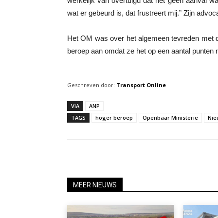
werkelijk van overtuigd dat het geen aanval was
wat er gebeurd is, dat frustreert mij.” Zijn adv
Het OM was over het algemeen tevreden met de u
beroep aan omdat ze het op een aantal punten n
Geschreven door:
Transport Online
VIA
ANP
TAGS
hoger beroep
Openbaar Ministerie
Nie
MEER NIEUWS