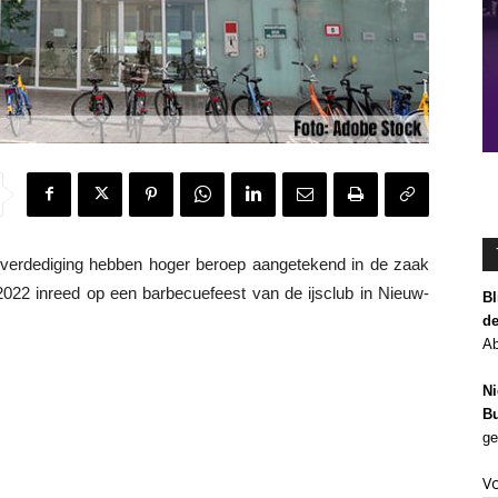
erdediging hebben hoger beroep aangetekend in de zaak
022 inreed op een barbecuefeest van de ijsclub in Nieuw-
Bl
de
Ab
Ni
Bu
ge
V