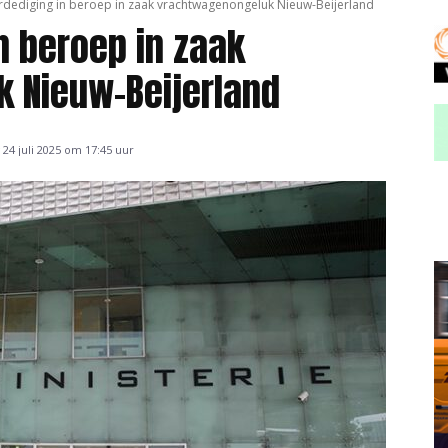
dediging in beroep in zaak vrachtwagenongeluk Nieuw-Beijerland
n beroep in zaak
 Nieuw-Beijerland
24 juli 2025 om 17:45 uur