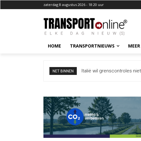
zaterdag 8 augustus 2026 - 18:20 uur
HOME
TRANSPORTNIEUWS
MEER
Italië wil grenscontroles ni
NET BINNEN