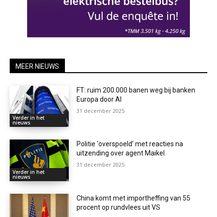
MEER NIEUWS
FT: ruim 200.000 banen weg bij banken
Europa door AI
31 december 2025
Verder in het
nieuws
Politie ‘overspoeld’ met reacties na
uitzending over agent Maikel
31 december 2025
Verder in het
nieuws
China komt met importheffing van 55
procent op rundvlees uit VS