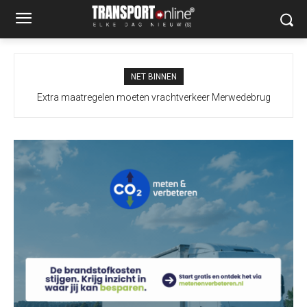
NET BINNEN
Extra maatregelen moeten vrachtverkeer Merwedebrug
terugdringen