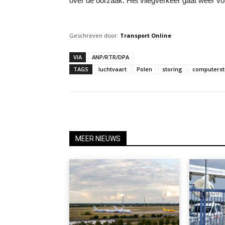
over de oorzaak. Het vliegverkeer gaat weer vo
Geschreven door:
Transport Online
VIA
ANP/RTR/DPA
TAGS
luchtvaart
Polen
storing
computerst
MEER NIEUWS