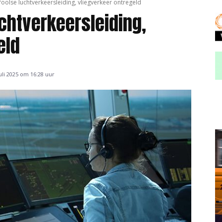
 Poolse luchtverkeersleiding, vliegverkeer ontregeld
uchtverkeersleiding,
eld
uli 2025 om 16:28 uur