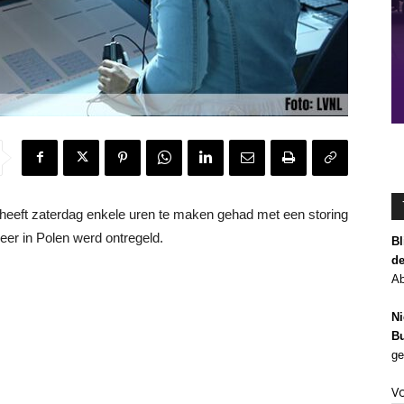
eft zaterdag enkele uren te maken gehad met een storing
er in Polen werd ontregeld.
Bl
de
Ab
Ni
Bu
ge
V