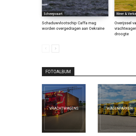
Scheepvaart
Weer & Verke
Schaduwvlootschip Caffa mag
Overijssel v
worden overgedragen aan Oekraïne
vrachtwage
droogte
FOTOALBUM
VRACHTWAGENS
WAGENPARKEN