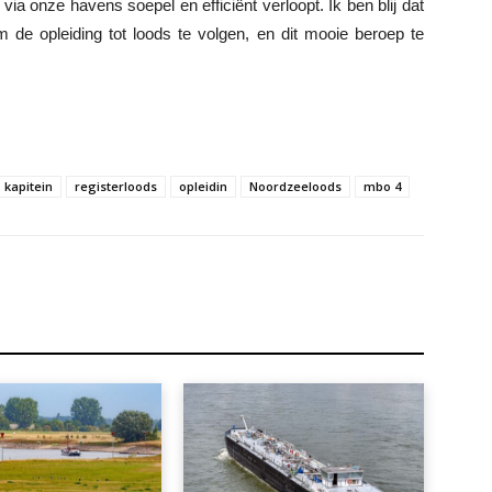
ia onze havens soepel en efficiënt verloopt. Ik ben blij dat
e opleiding tot loods te volgen, en dit mooie beroep te
kapitein
registerloods
opleidin
Noordzeeloods
mbo 4