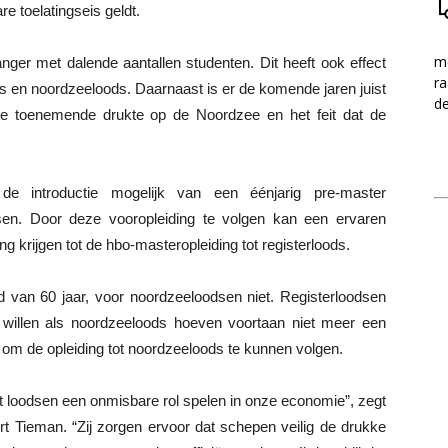
e toelatingseis geldt.
me
ger met dalende aantallen studenten. Dit heeft ook effect
ra
ods en noordzeeloods. Daarnaast is er de komende jaren juist
d
e toenemende drukte op de Noordzee en het feit dat de
e introductie mogelijk van een éénjarig pre-master
sen. Door deze vooropleiding te volgen kan een ervaren
 krijgen tot de hbo-masteropleiding tot registerloods.
d van 60 jaar, voor noordzeeloodsen niet. Registerloodsen
 willen als noordzeeloods hoeven voortaan niet meer een
om de opleiding tot noordzeeloods te kunnen volgen.
at loodsen een onmisbare rol spelen in onze economie”, zegt
rt Tieman. “Zij zorgen ervoor dat schepen veilig de drukke