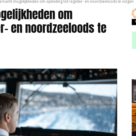
erruimt mogelijkheden om opleiding tot register- en noordzeeloods te volgen
ogelijkheden om
er- en noordzeeloods te