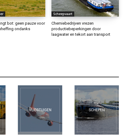
er
Scheepvaart
angt bot: geen pauze voor
Chemiebedrijven vrezen
nheffing ondanks
productiebeperkingen door
laagwater en tekort aan transport
VLIEGTUIGEN
SCHEPEN