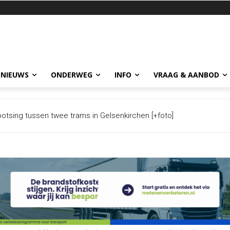
 NIEUWS
ONDERWEG
INFO
VRAAG & AANBOD
 langs snelwegen naar Duitse grens