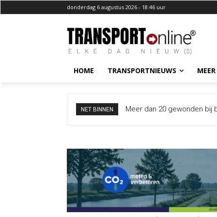
donderdag 6 augustus 2026 - 18:46 uur
HOME
TRANSPORTNIEUWS
MEER
I&W overweegt meer borden
NET BINNEN