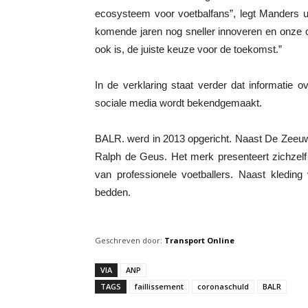
ecosysteem voor voetbalfans”, legt Manders 
komende jaren nog sneller innoveren en onze c
ook is, de juiste keuze voor de toekomst.”
In de verklaring staat verder dat informatie o
sociale media wordt bekendgemaakt.
BALR. werd in 2013 opgericht. Naast De Zeeu
Ralph de Geus. Het merk presenteert zichzelf 
van professionele voetballers. Naast kleding
bedden.
Geschreven door:
Transport Online
VIA
ANP
TAGS
faillissement
coronaschuld
BALR