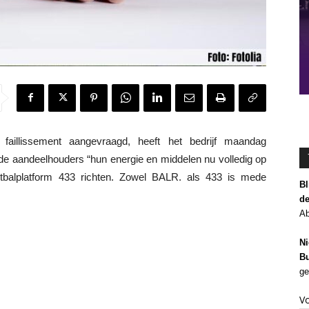
llissement aangevraagd, heeft het bedrijf maandag
de aandeelhouders “hun energie en middelen nu volledig op
etbalplatform 433 richten. Zowel BALR. als 433 is mede
Bl
de
Ab
Ni
Bu
ge
V