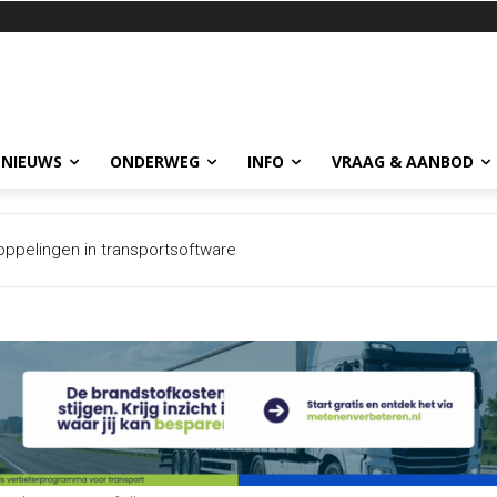
 NIEUWS
ONDERWEG
INFO
VRAAG & AANBOD
lingen in transportsoftware
elt na forse dip, onzekerheid blijft