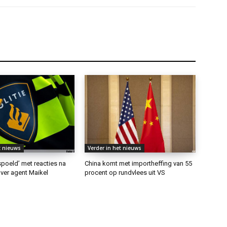
t nieuws
Verder in het nieuws
rspoeld’ met reacties na
China komt met importheffing van 55
ver agent Maikel
procent op rundvlees uit VS