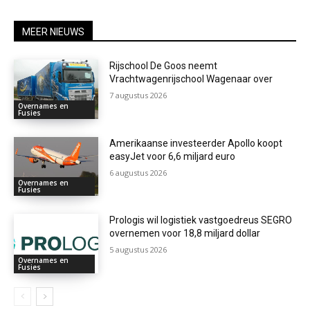
MEER NIEUWS
Rijschool De Goos neemt
Vrachtwagenrijschool Wagenaar over
7 augustus 2026
Overnames en
Fusies
Amerikaanse investeerder Apollo koopt
easyJet voor 6,6 miljard euro
6 augustus 2026
Overnames en
Fusies
Prologis wil logistiek vastgoedreus SEGRO
overnemen voor 18,8 miljard dollar
5 augustus 2026
Overnames en
Fusies