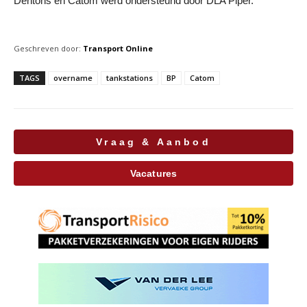
Dentons en Catom werd ondersteund door DLA Piper.
Geschreven door:
Transport Online
TAGS
overname
tankstations
BP
Catom
Vraag & Aanbod
Vacatures