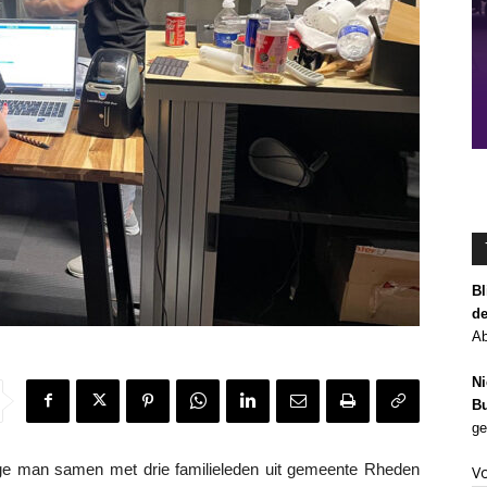
Bl
de
Ab
Ni
Bu
ge
ge man samen met drie familieleden uit gemeente Rheden
V