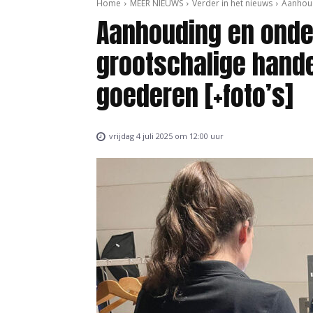
Home
MEER NIEUWS
Verder in het nieuws
Aanhoud
Aanhouding en onde
grootschalige hande
goederen [+foto’s]
vrijdag 4 juli 2025 om 12:00 uur