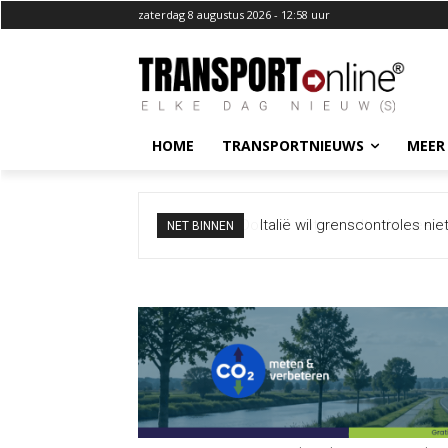
zaterdag 8 augustus 2026 - 12:58 uur
HOME
TRANSPORTNIEUWS
MEER
Italië wil grenscontroles ni
NET BINNEN