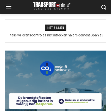
NET BINNEN
Extra maatregelen moeten vrachtverkeer Merwedebrug
terugdringen