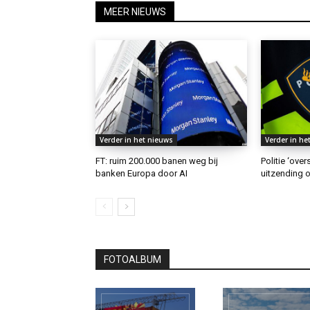
MEER NIEUWS
Verder in het nieuws
Verder in he
FT: ruim 200.000 banen weg bij
Politie ‘ove
banken Europa door AI
uitzending o
FOTOALBUM