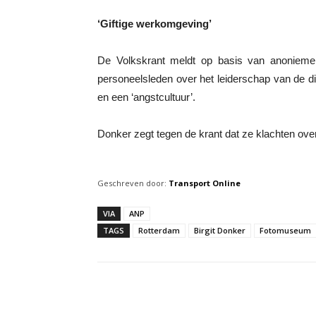
‘Giftige werkomgeving’
De Volkskrant meldt op basis van anonieme 
personeelsleden over het leiderschap van de di
en een ‘angstcultuur’.
Donker zegt tegen de krant dat ze klachten over
Geschreven door:
Transport Online
VIA
ANP
TAGS
Rotterdam
Birgit Donker
Fotomuseum