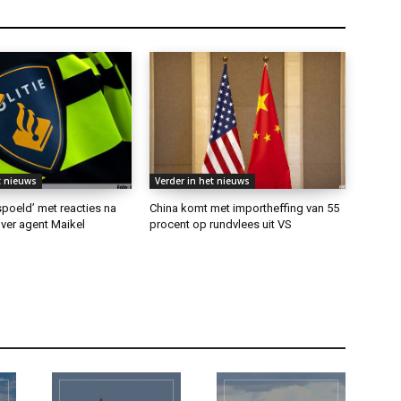
t nieuws
Verder in het nieuws
rspoeld’ met reacties na
China komt met importheffing van 55
ver agent Maikel
procent op rundvlees uit VS