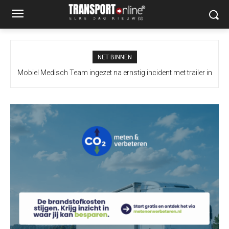
NET BINNEN
Mobiel Medisch Team ingezet na ernstig incident met trailer in
Europoort