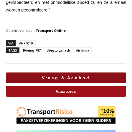
geïnspecteerd en met onmiddellijke spoed zullen ze allemaal
worden gecontroleerd.”
Geschreven door:
Transport Online
VIA
ANP/RTR
TAGS
Boeing 787
vliegtuigcrash
Air India
Vraag & Aanbod
Vacatures