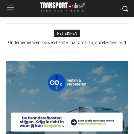
NET BINNEN
Ondernemersvertrouwen herstelt na forse dip, onzekerheid blijft