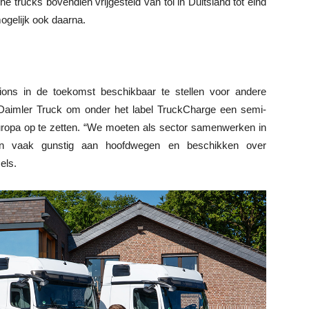
e trucks bovendien vrijgesteld van tol in Duitsland tot eind
gelijk ook daarna.
ions in de toekomst beschikbaar te stellen voor andere
an Daimler Truck om onder het label TruckCharge een semi-
Europa op te zetten. “We moeten als sector samenwerken in
iggen vaak gunstig aan hoofdwegen en beschikken over
els.