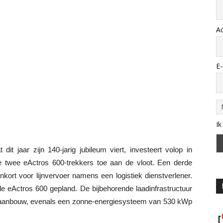
A
E-
Ik
 dit jaar zijn 140-jarig jubileum viert, investeert volop in
rste twee eActros 600-trekkers toe aan de vloot. Een derde
kort voor lijnvervoer namens een logistiek dienstverlener.
e eActros 600 gepland. De bijbehorende laadinfrastructuur
in aanbouw, evenals een zonne-energiesysteem van 530 kWp