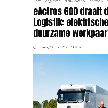
Home
Wegvervoer
Nieuw Materieel
eActros 600 d
eActros 600 draait 
Logistik: elektrisc
duurzame werkpaa
maandag 19 mei 2025 om 11:30 uur