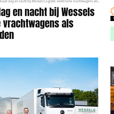
raait dag en nacht bij Wessels Logistik: elektrische vrachtwagens als...
dag en nacht bij Wessels
he vrachtwagens als
rden