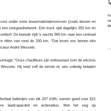
me
ra
 voor onder meer bouwmaterialenvervoer (zoals deuren en
d
n een stukgoednetwerk. Eén truck rijdt dagelijks 350 km en
seldorf. De tweede rijdt ’s nachts 560 km naar een centraal
e ritten van rond de 200 km. “Dat levert ons binnen één
irecteur Andre Wessels.
vertuigd. “Onze chauffeurs zijn enthousiast over de eActros
s Wessels. Hij reed zelf de eerste rit: een volledig beladen
erfosfaat batterijen van elk 207 kWh, samen goed voor 621
re laadcapaciteit en actieradius. Met het oog op