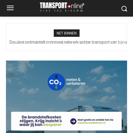
NET BINNEN
Douane ontmantelt crimineel netwerk achter transport van bijna
100 miljoen illegale sigaretten