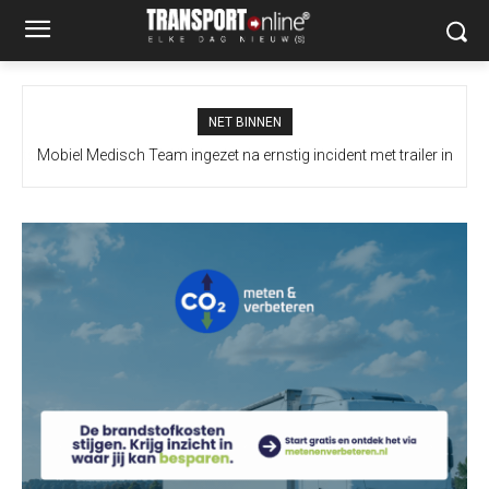
NET BINNEN
Mobiel Medisch Team ingezet na ernstig incident met trailer in
Europoort