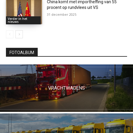
China komt met importheffing van 55
procent op rundvlees uit VS
31 december 2025
Verder in het
nieuws
FOTOALBUM
VRACHTWAGENS