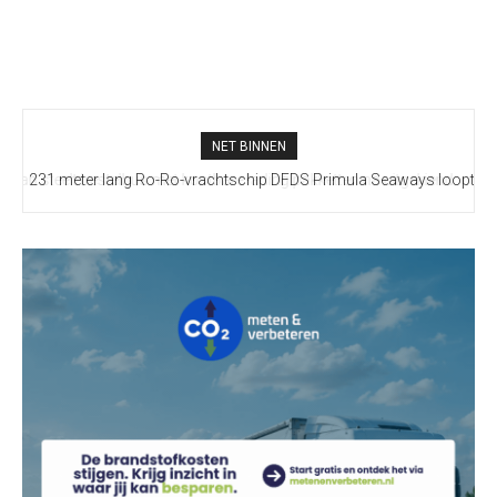
NET BINNEN
231 meter lang Ro-Ro-vrachtschip DFDS Primula Seaways loopt
vast bij Terneuzen, drie sleepboten ter plaatse