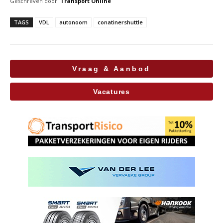
Geschreven door:
Transport Online
TAGS
VDL
autonoom
conatinershuttle
Vraag & Aanbod
Vacatures