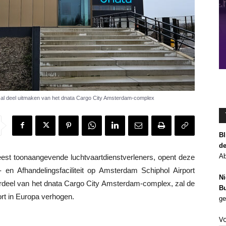
a zal deel uitmaken van het dnata Cargo City Amsterdam-complex
Bl
de
Ab
t toonaangevende luchtvaartdienstverleners, opent deze
 en Afhandelingsfaciliteit op Amsterdam Schiphol Airport
Ni
erdeel van het dnata Cargo City Amsterdam-complex, zal de
Bu
ort in Europa verhogen.
ge
V