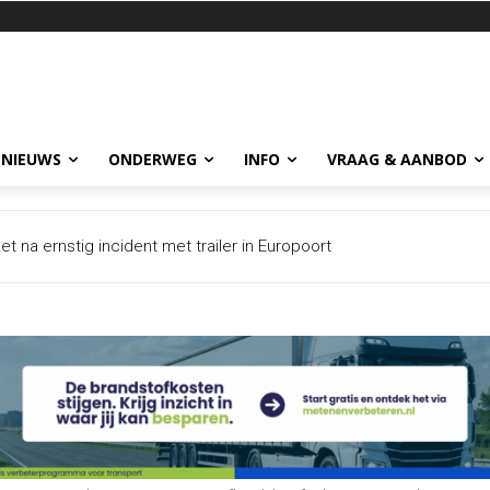
 NIEUWS
ONDERWEG
INFO
VRAAG & AANBOD
or afsluitingen bij knooppunt Prins Clausplein: A4 vanuit Utrecht o