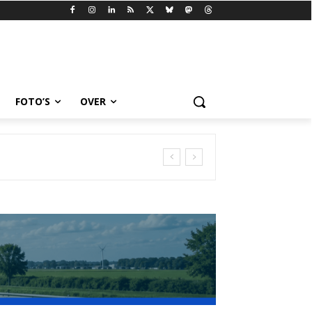
FOTO’S
OVER
nbereikbaar [+video’s]