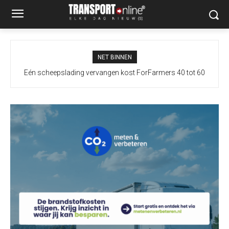
NET BINNEN
Eén scheepslading vervangen kost ForFarmers 40 tot 60
vrachtwagens extra door droogte