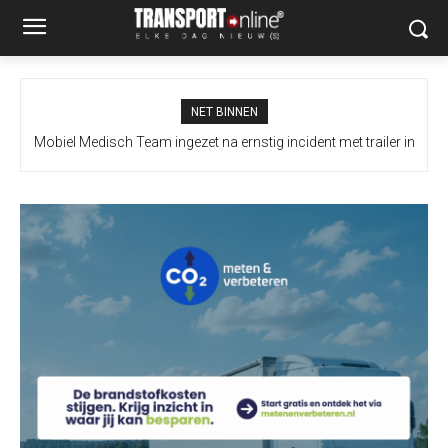
NET BINNEN
Mobiel Medisch Team ingezet na ernstig incident met trailer in
Europoort