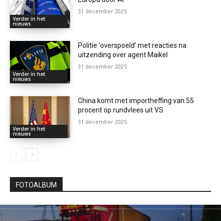
31 december 2025
Verder in het
nieuws
Politie ‘overspoeld’ met reacties na
uitzending over agent Maikel
31 december 2025
Verder in het
nieuws
China komt met importheffing van 55
procent op rundvlees uit VS
31 december 2025
Verder in het
nieuws
FOTOALBUM