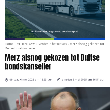
Home
MEER NIEUWS
Verder in het nieuws
Merz alsnog gekozen tot
Duitse bondskanselier
Merz alsnog gekozen tot Duitse
bondskanselier
dinsdag 6 mei 2025 om 16:54 uur
dinsdag 6 mei 2025 om 16:23 uur