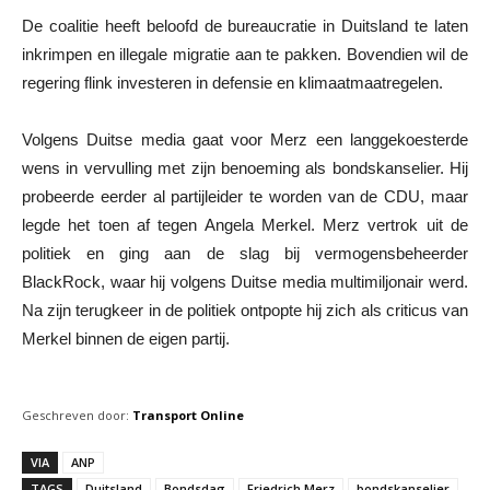
De coalitie heeft beloofd de bureaucratie in Duitsland te laten
inkrimpen en illegale migratie aan te pakken. Bovendien wil de
regering flink investeren in defensie en klimaatmaatregelen.
Volgens Duitse media gaat voor Merz een langgekoesterde
wens in vervulling met zijn benoeming als bondskanselier. Hij
probeerde eerder al partijleider te worden van de CDU, maar
legde het toen af tegen Angela Merkel. Merz vertrok uit de
politiek en ging aan de slag bij vermogensbeheerder
BlackRock, waar hij volgens Duitse media multimiljonair werd.
Na zijn terugkeer in de politiek ontpopte hij zich als criticus van
Merkel binnen de eigen partij.
Geschreven door:
Transport Online
VIA
ANP
TAGS
Duitsland
Bondsdag
Friedrich Merz
bondskanselier