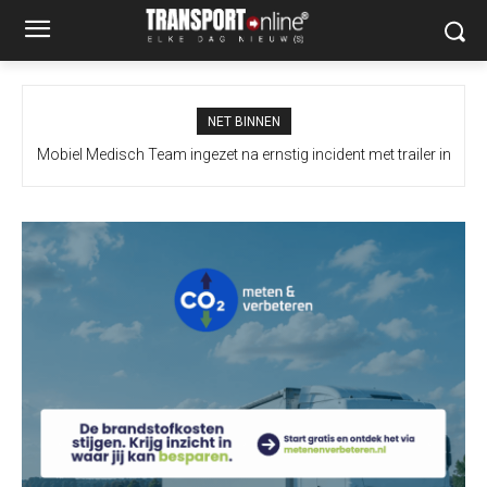
NET BINNEN
Mobiel Medisch Team ingezet na ernstig incident met trailer in
Europoort