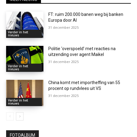
FT: ruim 200.000 banen weg bij banken
Europa door AI
31 december 2025
Verder in het
nieuws
Politie ‘overspoeld’ met reacties na
uitzending over agent Maikel
31 december 2025
Verder in het
nieuws
China komt met importheffing van 55
procent op rundvlees uit VS
31 december 2025
Verder in het
nieuws
FOTOALBUM