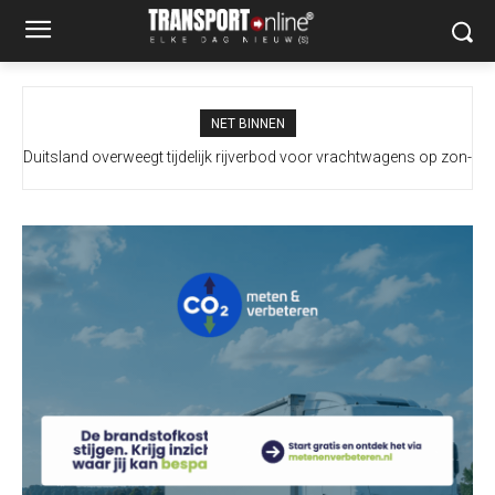
NET BINNEN
Duitsland overweegt tijdelijk rijverbod voor vrachtwagens op zon-
Mobiel Medisch Team ingezet na ernstig incident met trailer in
en feestdagen te versoepelen vanwege extreem lage waterstand
Europoort
Rijn