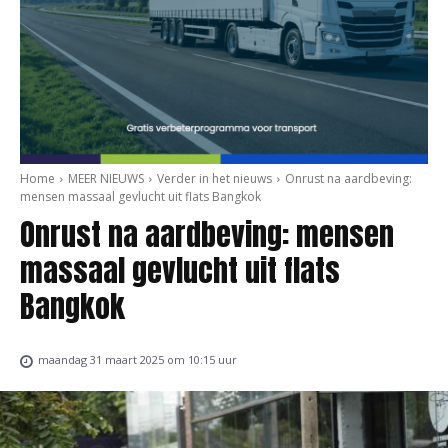
Home
MEER NIEUWS
Verder in het nieuws
Onrust na aardbeving:
mensen massaal gevlucht uit flats Bangkok
Onrust na aardbeving: mensen
massaal gevlucht uit flats
Bangkok
maandag 31 maart 2025 om 10:15 uur