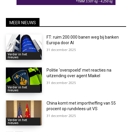
MEER NIEUWS
FT: ruim 200.000 banen weg bij banken
Europa door AI
31 december 2025
Verder in het
nieuws
Politie ‘overspoeld’ met reacties na
uitzending over agent Maikel
31 december 2025
Verder in het
nieuws
China komt met importheffing van 55
procent op rundvlees uit VS
31 december 2025
Verder in het
nieuws