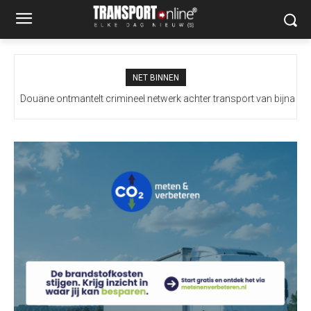
NET BINNEN
Douane ontmantelt crimineel netwerk achter transport van bijna
100 miljoen illegale sigaretten